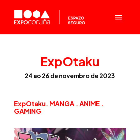
ExpOtaku
24 ao 26 de novembro de 2023
ExpOtaku. MANGA . ANIME .
GAMING